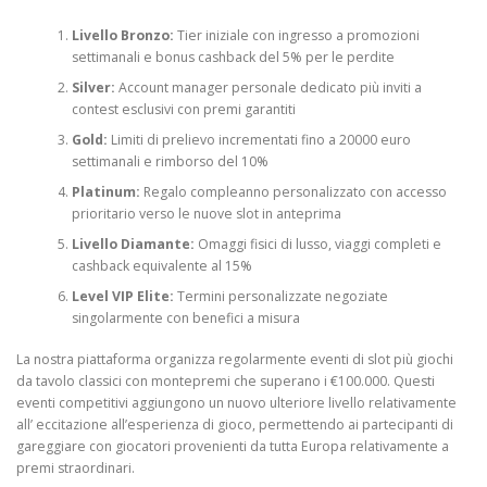
Livello Bronzo:
Tier iniziale con ingresso a promozioni
settimanali e bonus cashback del 5% per le perdite
Silver:
Account manager personale dedicato più inviti a
contest esclusivi con premi garantiti
Gold:
Limiti di prelievo incrementati fino a 20000 euro
settimanali e rimborso del 10%
Platinum:
Regalo compleanno personalizzato con accesso
prioritario verso le nuove slot in anteprima
Livello Diamante:
Omaggi fisici di lusso, viaggi completi e
cashback equivalente al 15%
Level VIP Elite:
Termini personalizzate negoziate
singolarmente con benefici a misura
La nostra piattaforma organizza regolarmente eventi di slot più giochi
da tavolo classici con montepremi che superano i €100.000. Questi
eventi competitivi aggiungono un nuovo ulteriore livello relativamente
all’ eccitazione all’esperienza di gioco, permettendo ai partecipanti di
gareggiare con giocatori provenienti da tutta Europa relativamente a
premi straordinari.