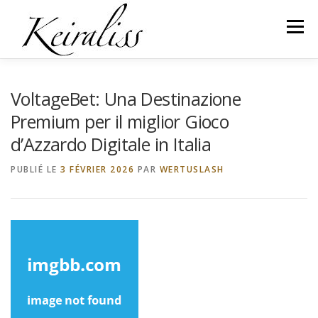
Aller
au
Menu
contenu
ACCUEIL
KEIRALISS
CONTACT
VoltageBet: Una Destinazione
Premium per il miglior Gioco
d’Azzardo Digitale in Italia
PUBLIÉ LE
3 FÉVRIER 2026
PAR
WERTUSLASH