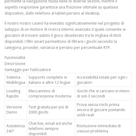
permette la navigazione fluida nelle le diverse sezioni, mentre il
aspetto responsive garantisce una fruizione ottimale su qualsiasi
dispositivo, dallo telefono al tablet persino al desktop.
Il nostro nostro casinò ha investito significativamente nel progetto di
sviluppo di un motore di ricerca interno avanzato il quale consente ai
giocatori di trovare subito il gioco desiderato tra le migliaia di titoli
disponibili. I filtri smart permettono di filtrare i giochi secondo la
categoria, provider, varianza e persino per percentuale RTP.
Funzionalità
Descrizione
Vantaggio per l’utilizzatore
Sistema
Supporto completo in
Accessibilità totale per ogni i
Multilingua
italiano e altre 12 lingue
giocatori
Loading
Meccanismo di
Giochi che si caricano in meno
Rapido
compressione moderna
di soli 3 secondi
Prova senza rischi prima
Versione
Test gratuita per più di
ancora di giocare puntando
Demo
2000 giochi
soldi reali
Chat live, email ed anche
Assistenza
Risoluzione immediata di
telefono sempre
24/7
ciascun problema
disponibili