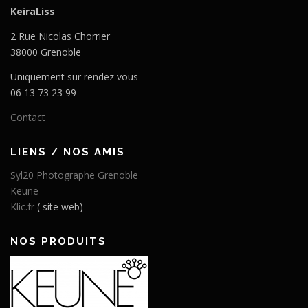
KeiraLiss
2 Rue Nicolas Chorrier
38000 Grenoble
Uniquement sur rendez vous
06 13 73 23 99
Contact
LIENS / NOS AMIS
Syl20 Photographe Grenoble
Keune
Klic.fr
( site web)
NOS PRODUITS