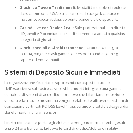
Giochi da Tavolo Tradizionali:
Modalità multiple di roulette
classica europea, USA e alla francese, black jack classico e
moderno, baccarat classico punto banco e altre specialità
Casinò Live con Dealer Reali:
Sale professionali con diretta
HD, tavoli VIP premium e limiti di scommessa adatti a qualsiasi
categoria di giocatore
Giochi speciali e Giochi Istantanei:
Gratta e win digitali,
lotteria, bingo e crash games games per round di gaming
rapide ed emozionanti
Sistemi di Deposito Sicuri e Immediati
La organizzazione finanziaria rappresenta un aspetto cruciale
dell’esperienza sul nostro casino. Abbiamo già integrato una gamma
completa di sistemi di accredito e prelievo che bilanciano protezione,
velocità e facilità. Le movimenti vengono elaborate attraverso sistemi di
transazione certificati PCI DSS Level 1, assicurando la totale salvaguardia
dei elementi finanziari sensibili.
I nostri ritiri tramite portafogli elettronici vengono normalmente gestiti
entro 24 ore bancarie, laddove le card di credito/debito e i relativi