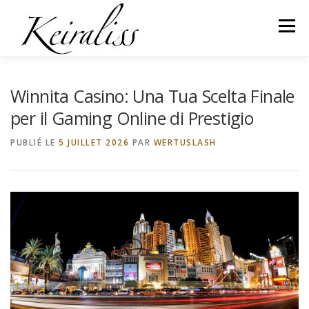
Aller
au
Menu
contenu
ACCUEIL
KEIRALISS
CONTACT
Winnita Casino: Una Tua Scelta Finale
per il Gaming Online di Prestigio
PUBLIÉ LE
5 JUILLET 2026
PAR
WERTUSLASH