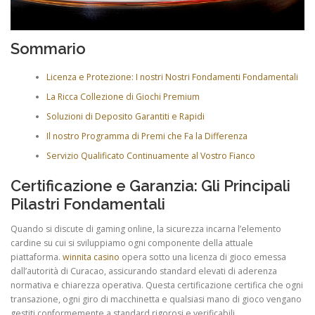
Sommario
Licenza e Protezione: I nostri Nostri Fondamenti Fondamentali
La Ricca Collezione di Giochi Premium
Soluzioni di Deposito Garantiti e Rapidi
Il nostro Programma di Premi che Fa la Differenza
Servizio Qualificato Continuamente al Vostro Fianco
Certificazione e Garanzia: Gli Principali
Pilastri Fondamentali
Quando si discute di gaming online, la sicurezza incarna l’elemento
cardine su cui si sviluppiamo ogni componente della attuale
piattaforma.
winnita casino
opera sotto una licenza di gioco emessa
dall’autorità di Curacao, assicurando standard elevati di aderenza
normativa e chiarezza operativa. Questa certificazione certifica che ogni
transazione, ogni giro di macchinetta e qualsiasi mano di gioco vengano
gestiti conformemente a standard rigorosi e verificabili.