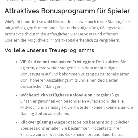
Attraktives Bonusprogramm für Spieler
WinSpirit honoriert sowohl Neukunden als wie auch treue Stammgäste
mit großzügigen Promotionen. Das mehrstufiges Begrüßungspaket
erstreckt sich durch die anfänglichen vier Deposits und offeriert
Spielern die Möglichkeit, ihr Startkapital erheblich zu vergrößern.
Vorteile unseres Treueprogramms
VIP-Stufen mit exclusiven Privilegien:
Desto aktiver Sie
agieren, desto weiter steigen Sie in dem mehrstufigen
Bonussystem auf und bekommen Zugang zu personalisierten
Boni, höheren Auszahlungslimits und einen dedizierten
persönlichen Manager.
Wöchentlich verfügbare Reload-Boni:
Regelmäßige
Einzahler gewinnen von besonderen Aufladeboni, die alle
Mittwoch und Samstag aktiviert werden können können, um die
Gaming-Zeit zu ausdehnen.
Rückvergütungs-Angebote:
Selbst bei nicht so glücklichen
Spielsessions erhalten Sie bestimmten Prozentsatz Ihrer
Einsätze zurück, was das Risiko minimiert und dauerhaftes