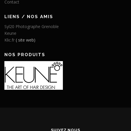
Contact
LIENS / NOS AMIS
Syl20 Photographe Grenoble
Keune
Klic.fr
( site web)
NOS PRODUITS
SUIVEZ NOUS