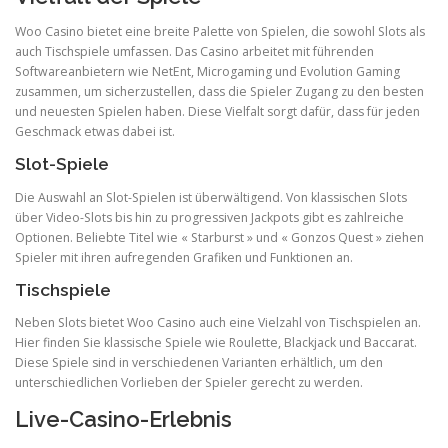
Woo Casino bietet eine breite Palette von Spielen, die sowohl Slots als
auch Tischspiele umfassen. Das Casino arbeitet mit führenden
Softwareanbietern wie NetEnt, Microgaming und Evolution Gaming
zusammen, um sicherzustellen, dass die Spieler Zugang zu den besten
und neuesten Spielen haben. Diese Vielfalt sorgt dafür, dass für jeden
Geschmack etwas dabei ist.
Slot-Spiele
Die Auswahl an Slot-Spielen ist überwältigend. Von klassischen Slots
über Video-Slots bis hin zu progressiven Jackpots gibt es zahlreiche
Optionen. Beliebte Titel wie « Starburst » und « Gonzos Quest » ziehen
Spieler mit ihren aufregenden Grafiken und Funktionen an.
Tischspiele
Neben Slots bietet Woo Casino auch eine Vielzahl von Tischspielen an.
Hier finden Sie klassische Spiele wie Roulette, Blackjack und Baccarat.
Diese Spiele sind in verschiedenen Varianten erhältlich, um den
unterschiedlichen Vorlieben der Spieler gerecht zu werden.
Live-Casino-Erlebnis