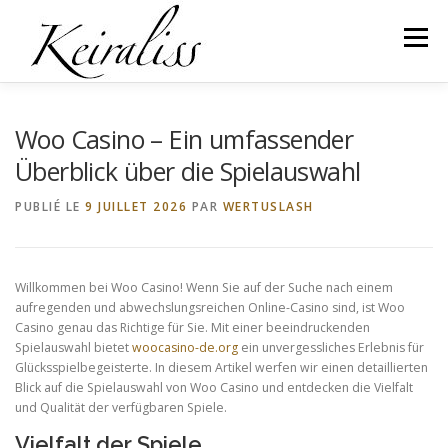
Aller
au
Menu
contenu
ACCUEIL
KEIRALISS
CONTACT
Woo Casino – Ein umfassender
Überblick über die Spielauswahl
PUBLIÉ LE
9 JUILLET 2026
PAR
WERTUSLASH
Willkommen bei Woo Casino! Wenn Sie auf der Suche nach einem
aufregenden und abwechslungsreichen Online-Casino sind, ist Woo
Casino genau das Richtige für Sie. Mit einer beeindruckenden
Spielauswahl bietet
woocasino-de.org
ein unvergessliches Erlebnis für
Glücksspielbegeisterte. In diesem Artikel werfen wir einen detaillierten
Blick auf die Spielauswahl von Woo Casino und entdecken die Vielfalt
und Qualität der verfügbaren Spiele.
Vielfalt der Spiele