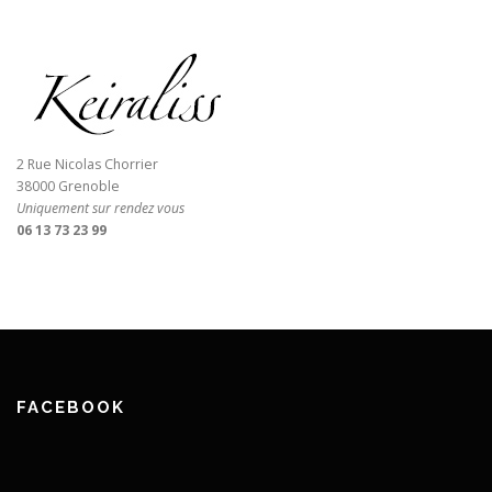
2 Rue Nicolas Chorrier
38000 Grenoble
Uniquement sur rendez vous
06 13 73 23 99
FACEBOOK