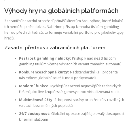
Výhody hry na globálních platformách
Zahraniční hazardní prostředí přináší klientům řadu výhod, které lokální
trh nemůže plně nabízet. Nabízíme přístup k mnoha tisícům gambling
her od předních tvůrců, to formuje variabilní portfolio pro jakékoliv typy
hráčů.
Zásadní přednosti zahraničních platforem
Pestrost gambling nabídky:
Přístup k nad než 3 tisícům
gambling titulům včetně výhradních variant známých automatů
Konkurenceschopné kurzy:
Nadstandardní RTP procenta
následkem globální soutěži mezi poskytovateli
Moderní funkce:
Rychlejší nasazení nejnovějších technických
řešení jako live krupiérské gamesy nebo virtualizovaná realita
Multiměnové účty:
Schopnost správy prostředků v rozdílných
valutách bez směnných poplatků
24/7 dostupnost:
Globální operace zajišťuje trvalý dostupnost
k herním službám