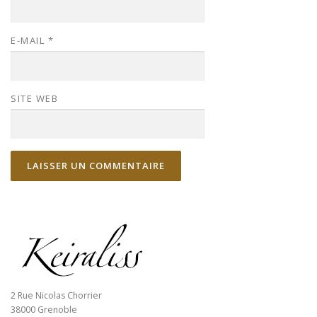
E-MAIL
*
SITE WEB
2 Rue Nicolas Chorrier
38000 Grenoble