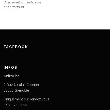
Uniquement sur rendez vous
06 13 73 23 99
FACEBOOK
INFOS
KeiraLiss
2 Rue Nicolas Chorrier
38000 Grenoble
Uniquement sur rendez vous
06 13 73 23 99