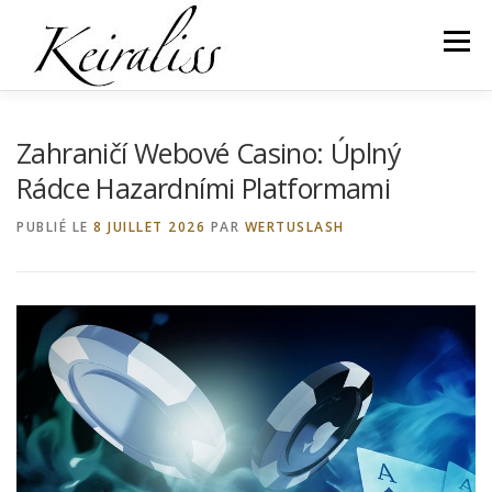
Aller
au
Menu
contenu
ACCUEIL
KEIRALISS
CONTACT
Zahraničí Webové Casino: Úplný
Rádce Hazardními Platformami
PUBLIÉ LE
8 JUILLET 2026
PAR
WERTUSLASH